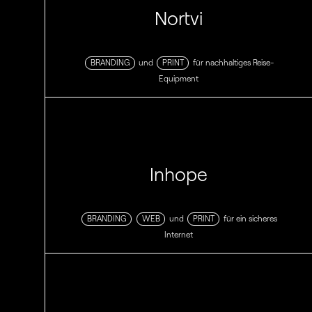
Nortvi
BRANDING
und
PRINT
für nachhaltiges Reise-
Equipment
Inhope
BRANDING
WEB
und
PRINT
für ein sicheres
Internet