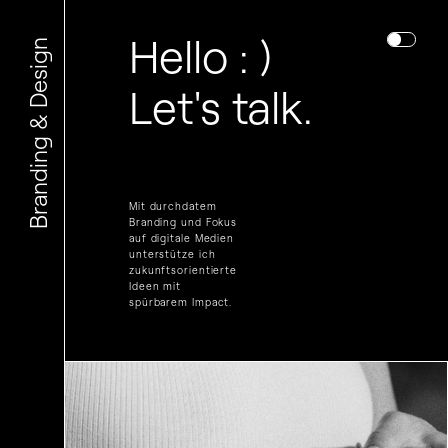
Hello : )
Branding & Design
Let's talk.
Mit durchdatem
Branding und Fokus
auf digitale Medien
unterstütze ich
zukunftsorientierte
Ideen mit
spürbarem Impact.