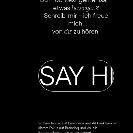
bewegen
etwas
?
Schreib' mir - ich freue
mich,
dir
von
zu hören.
HI SAY HI S
Victoria Tanczos ist Designerin und Art Direktorin mit
klarem Fokus auf Branding und visuelle
Kommunikation, die etwas bewegt.