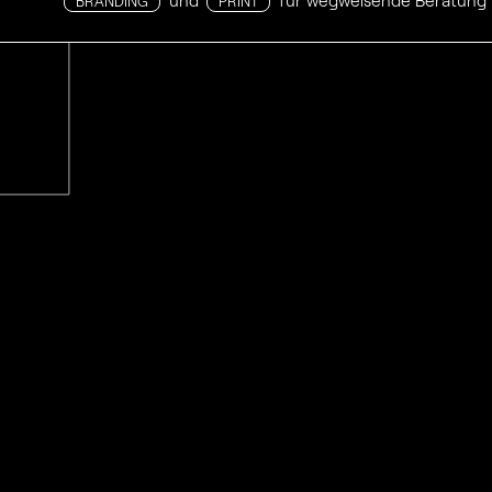
und
für wegweisende Beratung
BRANDING
PRINT