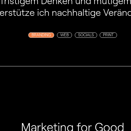
gfristigem Denken und mutigem
erstütze ich nachhaltige Verän
BRANDING
WEB
SOCIALS
PRINT
Marketing for Good