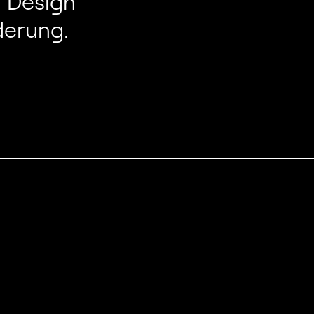
 Design
derung.