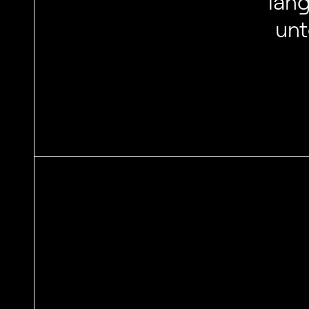
lan
unt