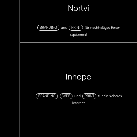
Nortvi
BRANDING
und
PRINT
für nachhaltiges Reise-
Equipment
Inhope
BRANDING
WEB
und
PRINT
für ein sicheres
Internet